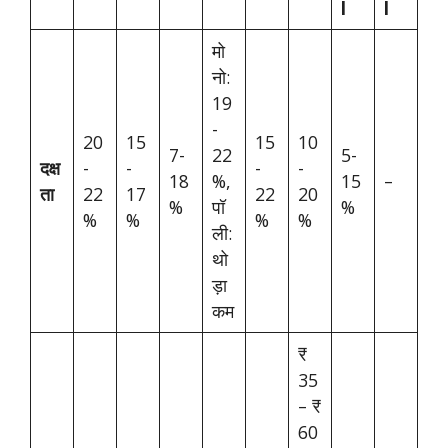
l
l
मो
नो:
19
-
20
15
15
10
7-
22
5-
दक्ष
-
-
-
-
18
%,
15
–
ता
22
17
22
20
%
पॉ
%
%
%
%
%
ली:
थो
ड़ा
कम
₹
35
– ₹
60