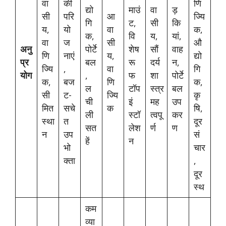
वा
की
णि
द्यो
माउं
वा
ड़
सी
परि
आ
ज्यि
गि
ट,
सी
कि
य,
यो
वा
क,
क,
वि
य,
यां,
वा
ज
सी
औ
अनु
पोर्टे
शेष
सौं
वाह
णि
नाएं
य,
द्यो
प्र
बल
रू
दर्य
न,
ज्यि
,
वा
गि
योग
,
फ
शा
पोर्टे
क,
बज
णि
क,
ल
टॉप
स्त्र
बल
सी
ट-
ज्यि
कृ
ची
इं
मह
उप
मित
सचे
क
षि,
ली
स्टॉ
त्वपू
कर
स्था
त
दूर
सत
लेश
र्ण
ण
न
उप
सं
हें
न
भो
चार
क्ता
,
दूर
स्थ
कम
व्या