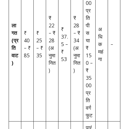
00
प्र
₹
₹
ति
ला
22
28
पी
₹
अ
गत
₹
₹
– ₹
– ₹
स
37.
धि
(प्र
40
25
28
34
या
5 –
क
–
ति
– ₹
– ₹
(अ
(अ
₹
₹
महं
वाट
85
35
नुमा
नुमा
15
53
गा
)
नित
नित
0 –
)
)
₹
35
00
प्र
ति
वर्ग
फुट
पारं