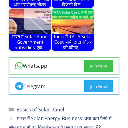
और भरोसेमन्द सोलर
बिजली बिल…
भारत में Solar Panel
India में TATA Solar
Government
Cost: सभी टाटा सोलर
Subsidies: एक…
की कीमत,…
Whatsapp
Join Now
Telegram
Join Now
Categories
Basics of Solar Panel
भारत में Solar Energy Business: क्या कम पैसों में
सोलर एनर्जी का बिजनेस लाखो कमाया जा सकता है?