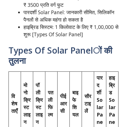
₹ 3500 प्रति वर्ग फुट
पारदर्शी Solar Panel: जानकारी सीमित, सिलिकॉन
पैनलों से अधिक महंगा हो सकता है
हाइब्रिड सिस्टम: 1 किलोवाट के लिए ₹ 1,00,000 से
शुरू [Types Of Solar Panel]
Types Of Solar Panelों की
तुलना
पार
हाइ
मो
पॉ
द
ब्रि
नो
ली
पत
बाइ
र्शी
ड
वि
पीई
सौर
क्रि
क्रि
ली
फे
So
So
शेष
आर
टाइ
स्ट
स्ट
फि
शि
lar
lar
ताएँ
सी
लें
लाइ
लाइ
ल्म
यल
Pa
Pa
न
न
ne
ne