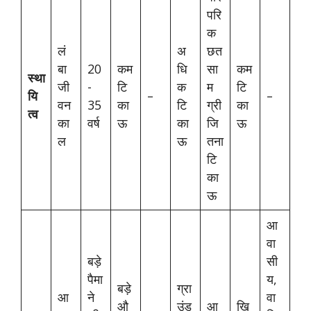
परि
क
लं
अ
छत
बा
20
कम
धि
सा
कम
स्था
जी
-
टि
क
म
टि
यि
–
–
वन
35
का
टि
ग्री
का
त्व
का
वर्ष
ऊ
का
जि
ऊ
ल
ऊ
तना
टि
का
ऊ
आ
वा
बड़े
सी
पैमा
य,
बड़े
ग्रा
आ
ने
वा
औ
उंड
आ
खि