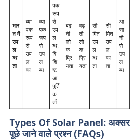
पक
रूप
व्या
व्या
से
आ
भार
बढ़
बढ़
सी
सी
पक
पक
उप
सा
त में
ती
ती
मित
मित
रूप
रूप
ल
नी
उप
लो
लो
उप
उप
से
से
ब्ध,
से
ल
क
क
ल
ल
उप
उप
वि
उप
ब्ध
प्रि
प्रि
ब्ध
ब्ध
ल
ल
शि
ल
ता
यता
यता
ता
ता
ब्ध
ब्ध
ष्ट
ब्ध
आ
पूर्ति
क
र्ता
Types Of Solar Panel: अक्सर
पूछे जाने वाले प्रश्न (FAQs)