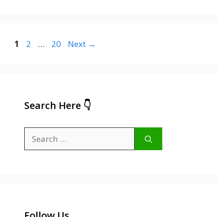
Page
Page
Page
1
2
…
20
Next
→
Search Here 👇
Search
for:
Follow Us