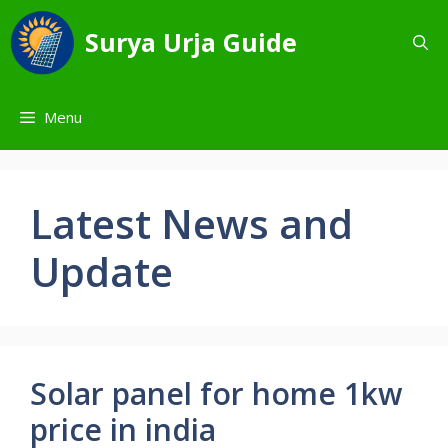
Skip
to
Surya Urja Guide
content
Menu
Latest News and
Update
Solar panel for home 1kw
price in india