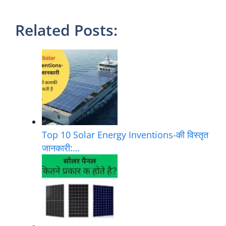
निष्कर्ष
तो अब आप जानते हैं कि 1 सोलर पैनल कितने वाट का होता है
और इसे कैसे चुनना है।
चाहे आप छोटा पैनल लें या बड़ा, अपनी
जरूरत और बजट को ध्यान में रखें। यह गाइड आपकी सोलर
यात्रा को आसान बनाने के लिए बनाई गई है।
अगर आपको यह
आर्टिकल पसंद आया, तो Comment करें और अपने दोस्तों
के साथ Share करें!
अगर आपके मन में कोई सवाल है, जैसे
“मेरे घर के लिए कितने वाट का पैनल सही रहेगा?”, तो नीचे पूछें
– मैं आपकी मदद करूंगा!
Related Posts: