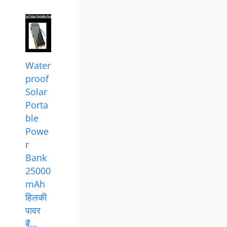
About
Contact
Disclaimer
Privacy Policy
Terms & Conditions
2026 ©
Surya Urja Guide