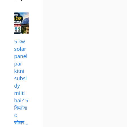
Categories
Basics of Solar Panel
(116)
Govt Scheme And Subsidies
(20)
Installation and Maintenance
(1)
Latest News and Update
(26)
Product and Reviews
(26)
Solar stock Update
(8)
Solar Vehicles
(4)