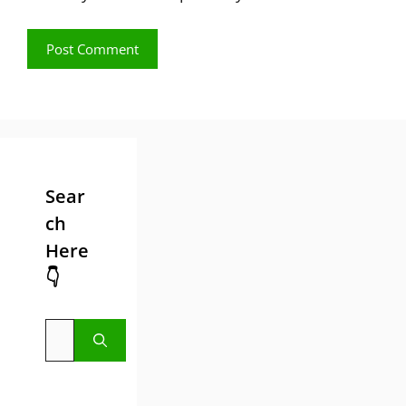
Follow Us
👇 Recent Posts 👇
5 kw solar panel par kitni
subsidy milti hai? 5 किलोवाट
सोलर…
Waterproof Solar Portable