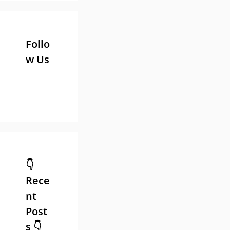
Power Bank 25000mAh हिलकी
पावर बैं…
Ghar ke liye best solar panel
kaun sa hai घर के लिए बेस्ट सो…
vikram solar solar system for
home
PM-KUSUM Solar Yojana किसानों
के लिए सोने का मौका (Solar Pum…