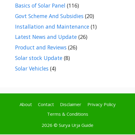
Basics of Solar Panel
(116)
Govt Scheme And Subsidies
(20)
Installation and Maintenance
(1)
Latest News and Update
(26)
Product and Reviews
(26)
Solar stock Update
(8)
Solar Vehicles
(4)
About
Contact
Disclaimer
Privacy Policy
Terms & Conditions
2026 ©
Surya Urja Guide