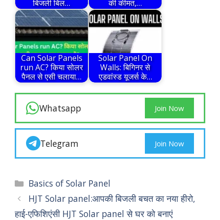
बिजली बिल…
की कीमत,…
Can Solar Panels
Solar Panel On
run AC? किया सोलर
Walls: बिगिनर से
पैनल से एसी चलाया…
एडवांस्ड यूजर्स के…
Whatsapp
Join Now
Telegram
Join Now
Categories
Basics of Solar Panel
HJT Solar panel:आपकी बिजली बचत का नया हीरो,
हाई-एफिशिएंसी HJT Solar panel से घर को बनाएं