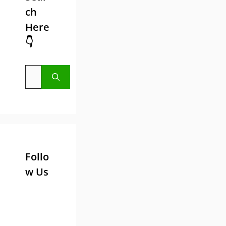
ch
Here
👇
Search
for:
Follo
w Us