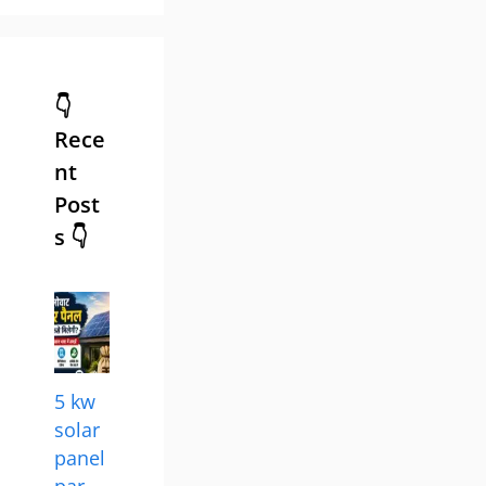
👇
Rece
nt
Post
s 👇
5 kw
solar
panel