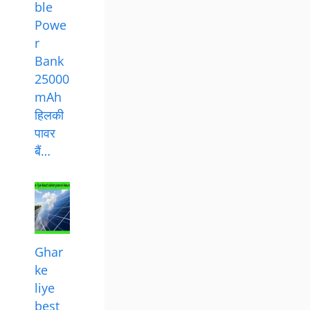
ble
Powe
r
Bank
25000
mAh
हिलकी
पावर
बैं…
Ghar
ke
liye
best