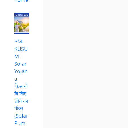
PM-
KUSU
M
Solar
Yojan
a
किसानों
के लिए
सोने का
मौका
(Solar
Pum