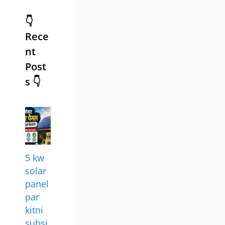
👇
Rece
nt
Post
s 👇
5 kw
solar
panel
par
kitni
subsi