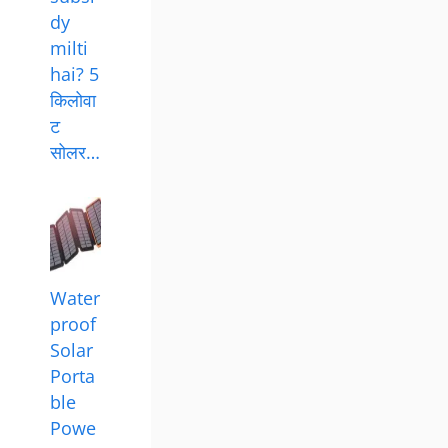
dy
milti
hai? 5
किलोवा
ट
सोलर…
Water
proof
Solar
Porta
ble
Powe