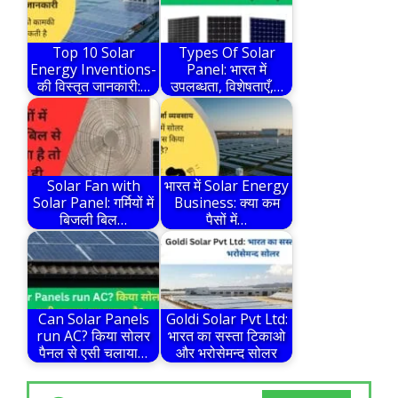
Top 10 Solar
Types Of Solar
Energy Inventions-
Panel: भारत में
की विस्तृत जानकारी:…
उपलब्धता, विशेषताएँ,…
Solar Fan with
भारत में Solar Energy
Solar Panel: गर्मियों में
Business: क्या कम
बिजली बिल…
पैसों में…
Can Solar Panels
Goldi Solar Pvt Ltd:
run AC? किया सोलर
भारत का सस्ता टिकाओ
पैनल से एसी चलाया…
और भरोसेमन्द सोलर