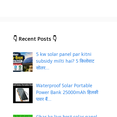
👇 Recent Posts 👇
5 kw solar panel par kitni
subsidy milti hai? 5 किलोवाट
सोलर…
Waterproof Solar Portable
Power Bank 25000mAh हिलकी
पावर बैं…
Ghar ke liye best solar panel