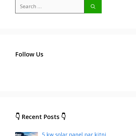
Search
for:
Follow Us
👇 Recent Posts 👇
5 kw solar panel par kitni