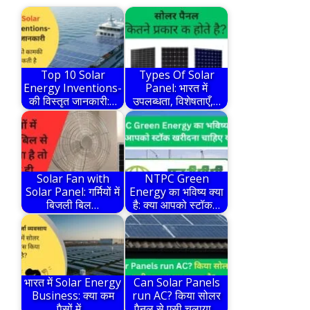
Top 10 Solar
Types Of Solar
Energy Inventions-
Panel: भारत में
की विस्तृत जानकारी:…
उपलब्धता, विशेषताएँ,…
Solar Fan with
NTPC Green
Solar Panel: गर्मियों में
Energy का भविष्य क्या
बिजली बिल…
है: क्या आपको स्टॉक…
भारत में Solar Energy
Can Solar Panels
Business: क्या कम
run AC? किया सोलर
पैसों में…
पैनल से एसी चलाया…