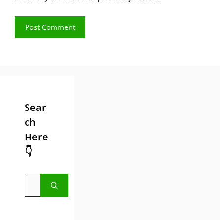
Sear
ch
Here
👇
Search
for: