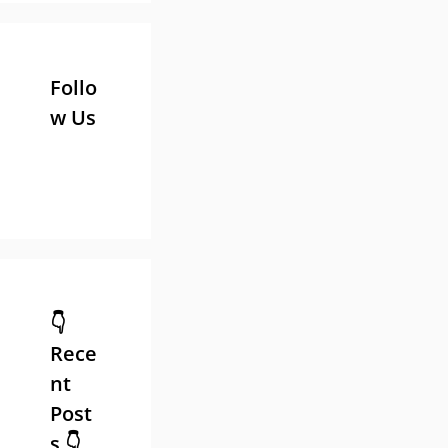
Follo
w Us
👇
Rece
nt
Post
s 👇