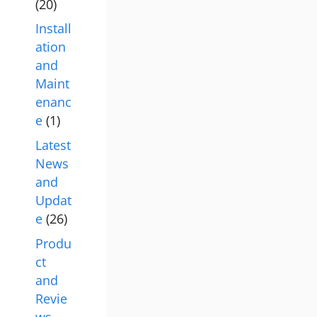
(20)
Install
ation
and
Maint
enanc
e
(1)
Latest
News
and
Updat
e
(26)
Produ
ct
and
Revie
ws