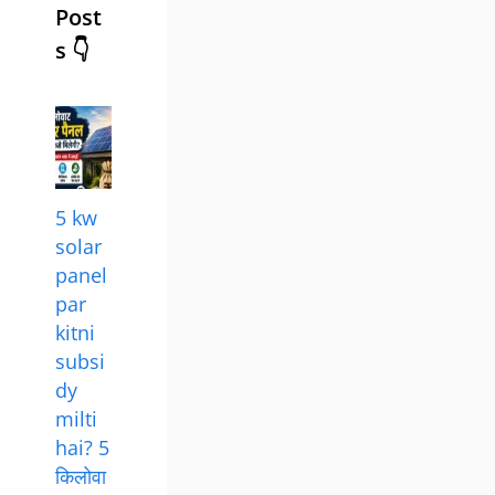
Post
s 👇
5 kw
solar
panel
par
kitni
subsi
dy
milti
hai? 5
किलोवा