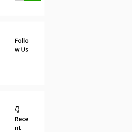
Follo
w Us
👇
Rece
nt