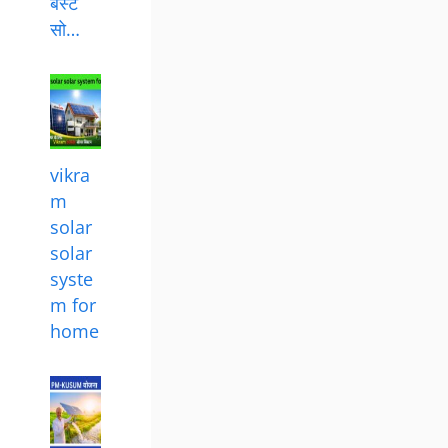
बेस्ट
सो…
vikra
m
solar
solar
syste
m for
home