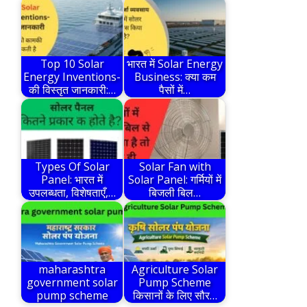
Top 10 Solar
भारत में Solar Energy
Energy Inventions-
Business: क्या कम
की विस्तृत जानकारी:…
पैसों में…
Types Of Solar
Solar Fan with
Panel: भारत में
Solar Panel: गर्मियों में
उपलब्धता, विशेषताएँ,…
बिजली बिल…
maharashtra
Agriculture Solar
government solar
Pump Scheme
pump scheme
किसानों के लिए सौर…